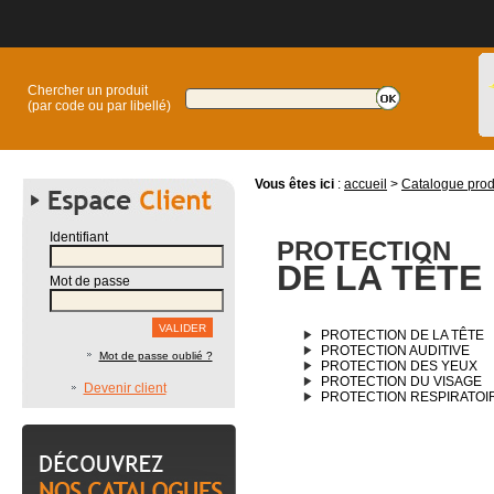
Chercher un produit
(par code ou par libellé)
Vous êtes ici
:
accueil
>
Catalogue prod
Identifiant
PROTECTION
DE LA TÊTE
Mot de passe
PROTECTION DE LA TÊTE
PROTECTION AUDITIVE
Mot de passe oublié ?
PROTECTION DES YEUX
PROTECTION DU VISAGE
Devenir client
PROTECTION RESPIRATOI