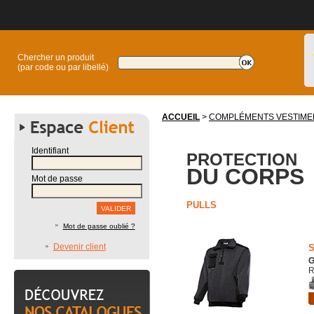
Chercher un produit
(par code ou par libellé)
ACCUEIL
>
COMPLÉMENTS VESTIME
Identifiant
PROTECTION
DU CORPS
Mot de passe
PULLS
Mot de passe oublié ?
Devenir client
S
G
R