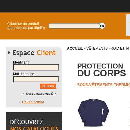
Chercher un produit
(par code ou par libellé)
ACCUEIL
>
VÊTEMENTS FROID ET I
Identifiant
PROTECTION
DU CORPS
Mot de passe
SOUS-VÊTEMENTS THERMI
Mot de passe oublié ?
Devenir client