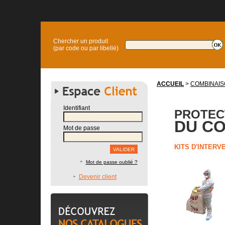
Chercher un produit
(par code ou par libellé)
ACCUEIL
>
COMBINAIS
Identifiant
PROTEC
DU C
Mot de passe
KITS D'INTERV
Mot de passe oublié ?
Devenir client