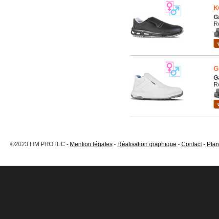
K
G
R
G
G
R
©2023 HM PROTEC -
Mention légales
-
Réalisation graphique
-
Contact
-
Plan