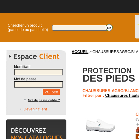
Chercher un produit
(par code ou par libellé)
ACCUEIL
> CHAUSSURES AGRO/BL
Identifiant
PROTECTION
DES PIEDS
Mot de passe
CHAUSSURES AGRO/BLANC
Filtrer par :
Chaussures haut
Mot de passe oublié ?
Devenir client
C
G
R