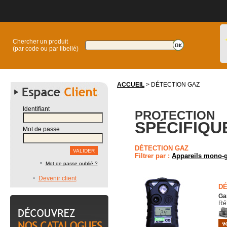
Chercher un produit
(par code ou par libellé)
ACCUEIL
> DÉTECTION GAZ
Identifiant
PROTECTION
SPÉCIFIQU
Mot de passe
DÉTECTION GAZ
Filtrer par :
Appareils mono-
Mot de passe oublié ?
Devenir client
DÉ
Ga
Ré