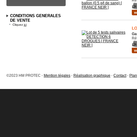
Ré
CONDITIONS GENERALES
DE VENTE
Cliquez
ici
LO
Ga
Ré
©2023 HM PROTEC -
Mention légales
-
Réalisation graphique
-
Contact
-
Plan